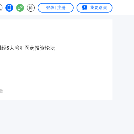
简
登录 | 注册
我要路演
通财经&大湾汇医药投资论坛
载