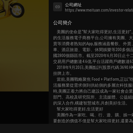
公司網址
https://www.meituan.com/investor-relat
公司簡介
    美團的使命是“幫大家吃得更好,生活更好”。作為中國領先
的生活服務電子商務平台,公司擁有美團、
賣等消費者熟知的App,服務涵蓋餐飲、外
車、酒店旅遊、電影、休閑娛樂等200多個
國2800個縣區市。截至2020年6月30日止
交易用戶總數達4.6億,平台活躍商戶總數達63
    2018年9月20日,美團點評(股票代碼:3690.HK)正式在港交所
挂牌上市。

    當前,美團戰略聚焦 Food + Platform,正以“吃”為核心,建設生
活服務業從需求側到供給側的多層次科技服
時,美團正着力將自己建設成為一家社會企業
部門、高校及研究院所、主流媒體、公益組
的深入合作,構建智慧城市,共創美好生活。

    幫大家吃得更好,生活更好

    美團作為一家吃、喝、行、遊、購、娛一站式的平台,我們
要創造的價值不僅是幫大家吃得更好,還要
更多的價值,幫大家日常生活的方方面面變得
關聯路演號
行生活變得更好。
