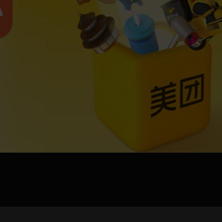
jpg、.png、.gif格式圖片，大小不超過5MB。
聯系電話
微信