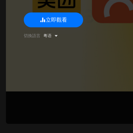
立即觀看
0/500 字
切換語言
粤语
圖片上傳
上傳
請上傳.
姓名
聯系郵箱
提交反饋
取消