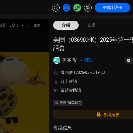
繁
登錄 | 註冊
介紹
文檔
觀看
分享
更多
美團（03690.HK）2025年第
話會
美團-W
關註
看回放 | 2025-05-26 19:00
綫上會議
業績會路演
美團-W
(03690)
會議紀要
會議信息