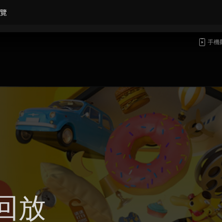
覽
手機
回放