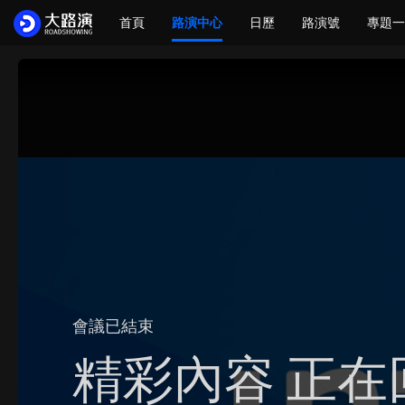
首頁
路演中心
日歷
路演號
專題一
會議已結束
精彩內容 正在