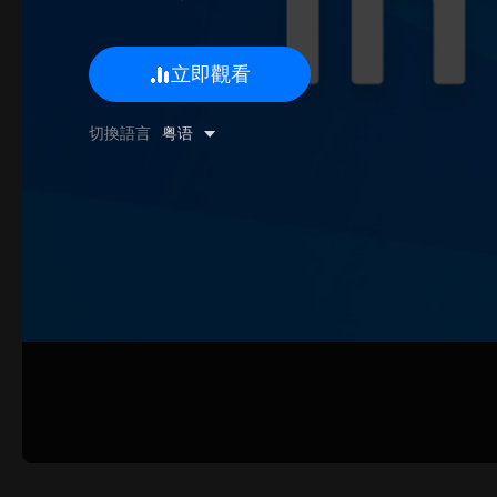
立即觀看
0/500 字
切換語言
粤语
圖片上傳
上傳
請上傳.
姓名
聯系郵箱
提交反饋
取消