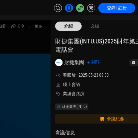
繁
登錄 | 註冊
介紹
文檔
觀看
分享
更多
財捷集團(INTU.US)2025財
電話會
財捷集團
關註
看回放 | 2025-05-23 09:30
綫上會議
業績會路演
財捷集團
(INTU)
會議紀要
會議信息