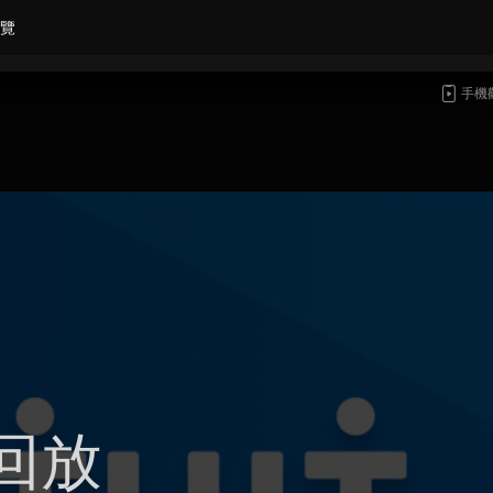
覽
手機
回放