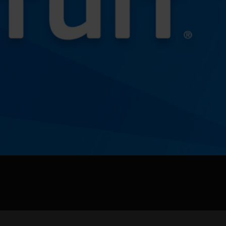
jpg、.png、.gif格式圖片，大小不超過5MB。
聯系電話
微信