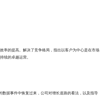
jpg、.png、.gif格式图片，大小不超过5MB。
联系电话
微信
效率的提高。解决了竞争格局，指出以客户为中心是在市场
持续的卓越运营。
的数据事件中恢复过来，公司对增长道路的看法，以及指导