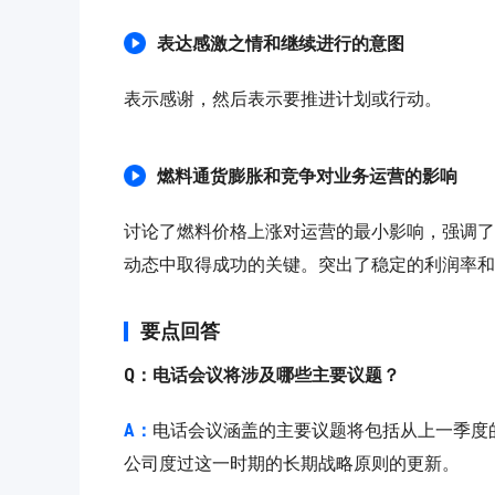
图片上传
上传
请上传.
表达感激之情和继续进行的意图
姓名
表示感谢，然后表示要推进计划或行动。
联系邮箱
燃料通货膨胀和竞争对业务运营的影响
提交反馈
取消
讨论了燃料价格上涨对运营的最小影响，强调了
动态中取得成功的关键。突出了稳定的利润率和
要点回答
Q：电话会议将涉及哪些主要议题？
A：
电话会议涵盖的主要议题将包括从上一季度
公司度过这一时期的长期战略原则的更新。