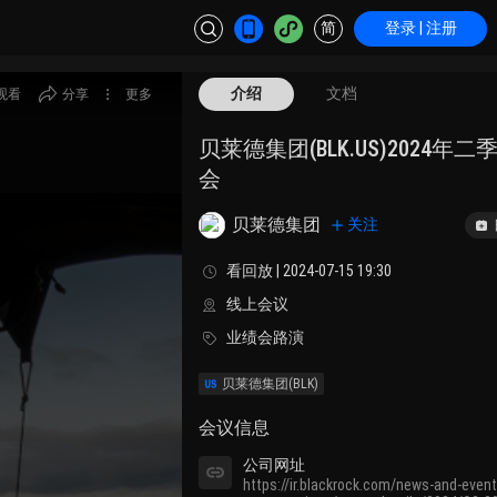
简
登录 | 注册
介绍
文档
观看
分享
更多
贝莱德集团(BLK.US)2024年
会
贝莱德集团
关注
看回放 | 2024-07-15 19:30
线上会议
业绩会路演
贝莱德集团
(BLK)
会议信息
公司网址
https://ir.blackrock.com/news-and-even