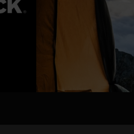
jpg、.png、.gif格式图片，大小不超过5MB。
联系电话
微信