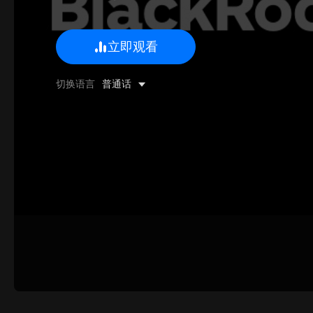
立即观看
0/500 字
切换语言
普通话
图片上传
上传
请上传.
姓名
联系邮箱
提交反馈
取消