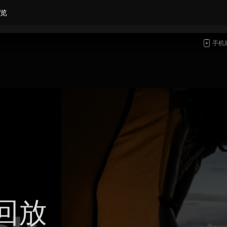
览
手机
回放