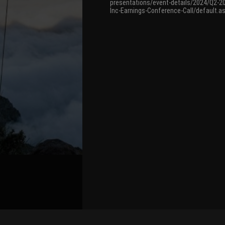
presentations/event-details/2024/Q2-2
Inc-Earnings-Conference-Call/default.a
关联路演号