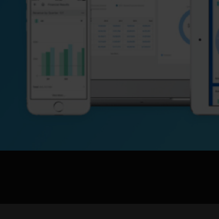
jpg、.png、.gif格式图片，大小不超过5MB。
联系电话
微信