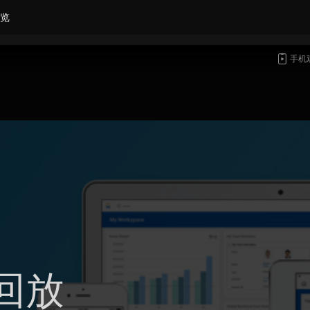
览
手机
回放