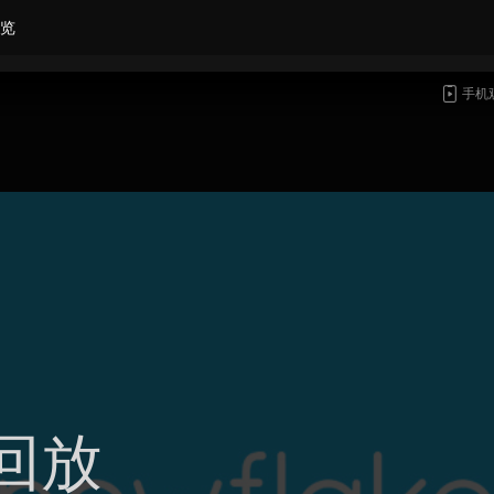
览
手机
回放