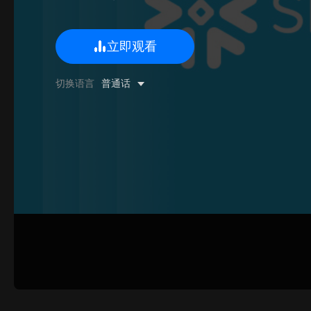
立即观看
0/500 字
切换语言
普通话
图片上传
上传
请上传.
姓名
联系邮箱
提交反馈
取消