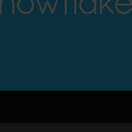
jpg、.png、.gif格式图片，大小不超过5MB。
联系电话
微信