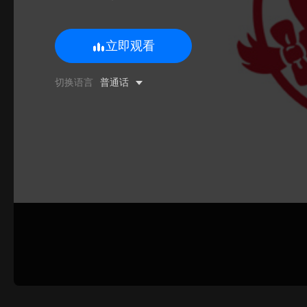
立即观看
0/500 字
切换语言
普通话
图片上传
上传
请上传.
姓名
联系邮箱
提交反馈
取消