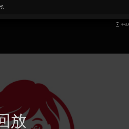
览
手机
回放