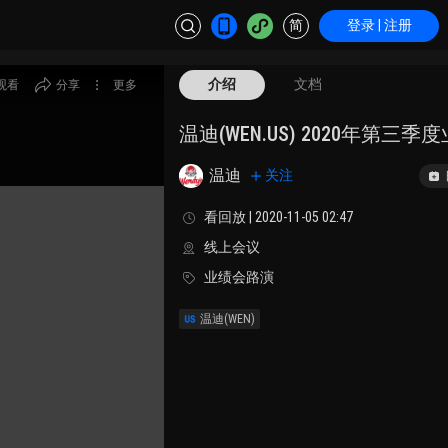
简
登录 | 注册
介绍
文档
观看
分享
更多
温迪(WEN.US) 2020年第三
温迪
关注
看回放 | 2020-11-05 02:47
线上会议
业绩会路演
温迪
(WEN)