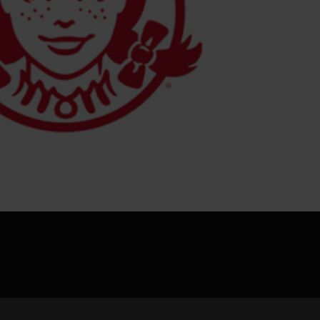
jpg、.png、.gif格式图片，大小不超过5MB。
联系电话
微信