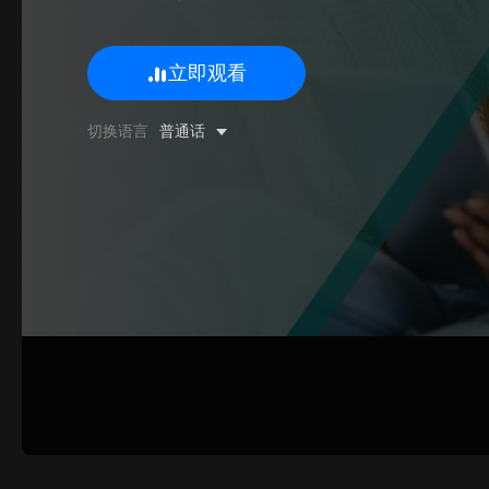
立即观看
0/500 字
切换语言
普通话
图片上传
上传
请上传.
姓名
联系邮箱
提交反馈
取消