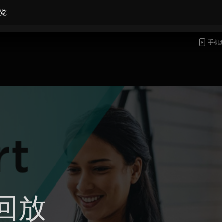
览
手机
回放