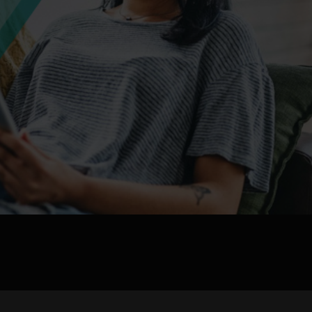
jpg、.png、.gif格式图片，大小不超过5MB。
联系电话
微信