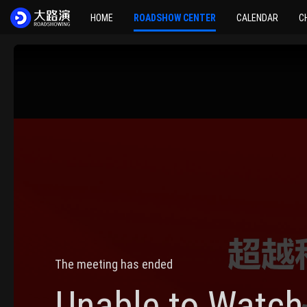
HOME
ROADSHOW CENTER
CALENDAR
C
The meeting has ended
Unable to Watch