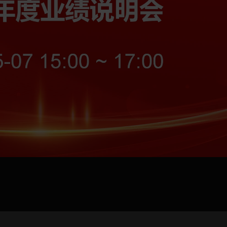
pload .jpg, .png, .gif format images, size <5M
Phone
WeChat