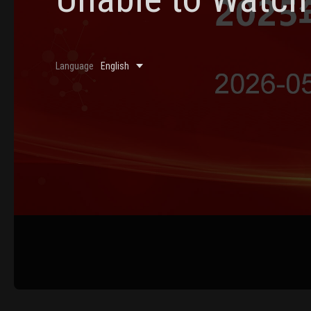
0/500 Words
Language
English
Image Upload
Upload
Please u
Name
Email
Submit
Cancel