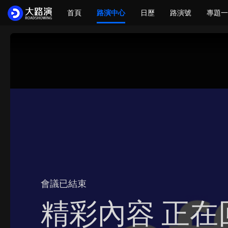
首頁
路演中心
日歷
路演號
專題一
會議已結束
精彩內容 正在