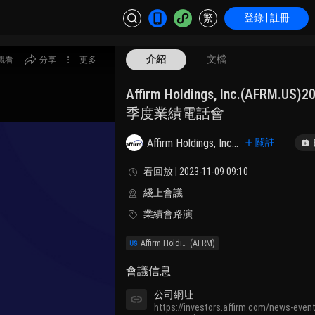
繁
登錄 | 註冊
介紹
文檔
觀看
分享
更多
Affirm Holdings, Inc.(AFRM.
季度業績電話會
Affirm Holdings, Inc. Class A
關註
看回放 | 2023-11-09 09:10
綫上會議
業績會路演
Affirm Holdings, Inc.
(AFRM)
會議信息
公司網址
https://investors.affirm.com/news-even