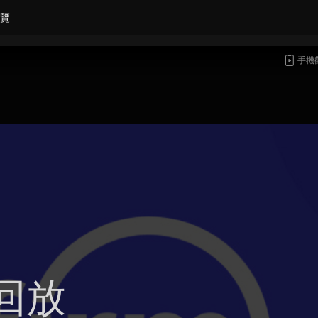
覽
手機
回放