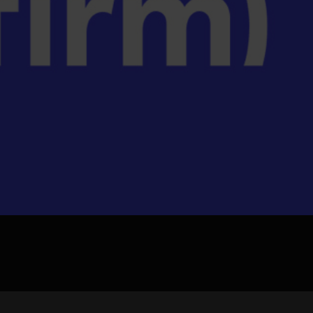
jpg、.png、.gif格式圖片，大小不超過5MB。
聯系電話
微信