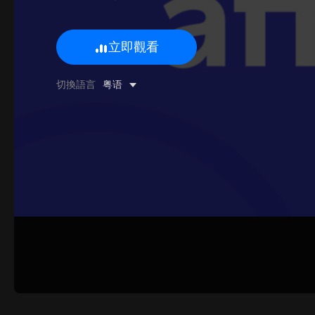
立即觀看
0/500 字
切換語言
粤语
圖片上傳
上傳
請上傳.
姓名
聯系郵箱
提交反饋
取消