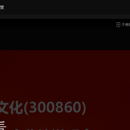
覽
手機
看