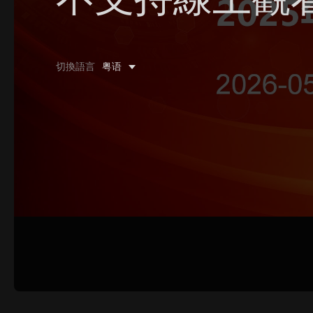
0/500 字
切換語言
粤语
圖片上傳
上傳
請上傳.
姓名
聯系郵箱
提交反饋
取消