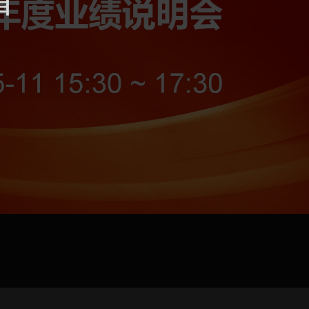
jpg、.png、.gif格式圖片，大小不超過5MB。
聯系電話
微信