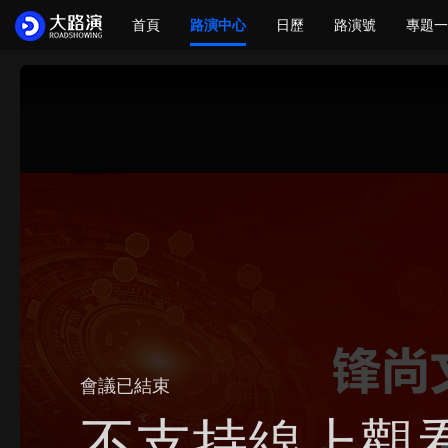
首頁
路演中心
日歷
路演號
專題一
會議已結束
不支持線上觀