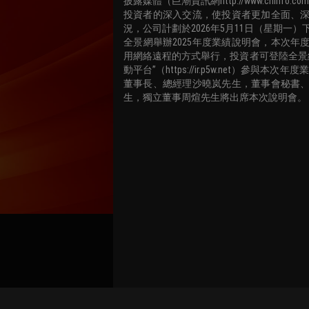
披露媒體（巨潮資訊網http://www.cninfo.c
投資者的深入交流，使投資者更加全面、
況，公司計劃於2026年5月11日（星期一）下午15
全景網舉辦2025年度業績說明會，本次年
用網絡遠程的方式舉行，投資者可登陸全景
動平台”（https://ir.p5w.net）參與本次年
董事長、總經理沙曉岚先生，董事會秘書
生，獨立董事周煊先生將出席本次說明會。
關聯路演號