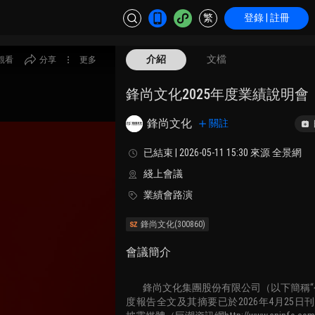
繁
登錄 | 註冊
介紹
文檔
觀看
分享
更多
鋒尚文化2025年度業績說明會
鋒尚文化
關註
已結束 | 2026-05-11 15:30 來源 全景網
綫上會議
業績會路演
鋒尚文化
(300860)
會議簡介
鋒尚文化集團股份有限公司（以下簡稱
度報告全文及其摘要已於2026年4月25日