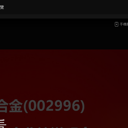
覽
手機
看