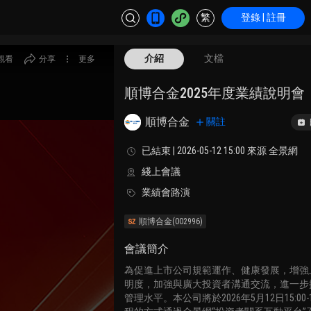
繁
登錄 | 註冊
介紹
文檔
觀看
分享
更多
順博合金2025年度業績說明會
順博合金
關註
已結束 | 2026-05-12 15:00 來源 全景網
綫上會議
業績會路演
順博合金
(002996)
會議簡介
為促進上市公司規範運作、健康發展，增強
明度，加強與廣大投資者溝通交流，進一步
管理水平。本公司將於2026年5月12日15:00-