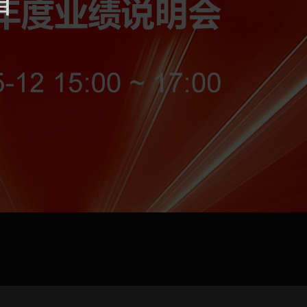
jpg、.png、.gif格式圖片，大小不超過5MB。
聯系電話
微信