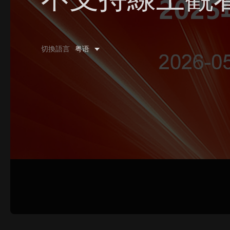
0/500 字
切換語言
粤语
圖片上傳
上傳
請上傳.
姓名
聯系郵箱
提交反饋
取消