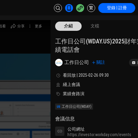
繁
登錄 | 註冊
介紹
文檔
觀看
分享
更多
工作日公司(WDAY.US)2025
績電話會
工作日公司
關註
看回放 | 2025-02-26 09:30
綫上會議
業績會路演
工作日公司
(WDAY)
會議信息
公司網址
https://investor.workday.com/events