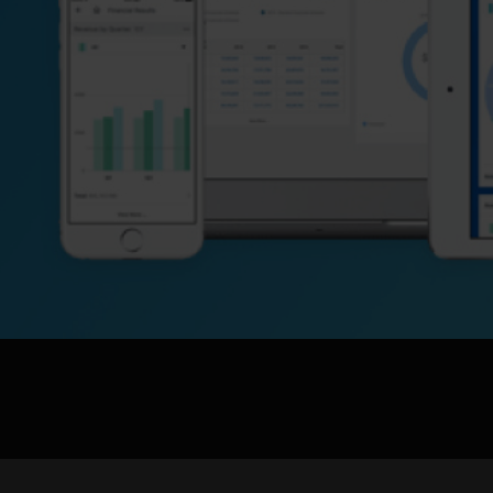
jpg、.png、.gif格式圖片，大小不超過5MB。
聯系電話
微信