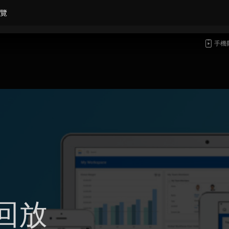
覽
手機
回放