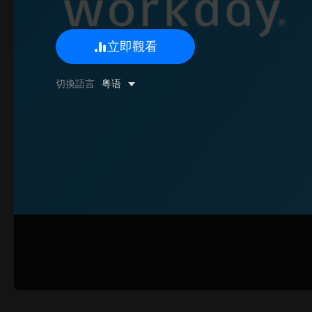
立即觀看
0/500 字
切換語言
粤语
圖片上傳
上傳
請上傳.
姓名
聯系郵箱
提交反饋
取消