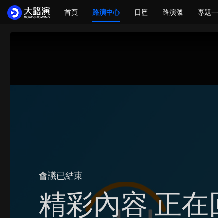
首頁
路演中心
日歷
路演號
專題一
會議已結束
精彩內容 正在