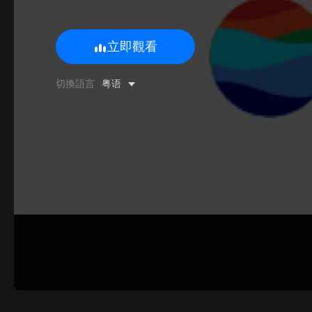
立即觀看
0/500 字
切換語言
粤语
圖片上傳
上傳
請上傳.
姓名
聯系郵箱
提交反饋
取消