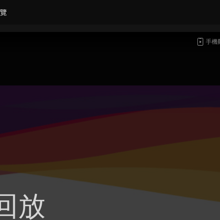
覽
手機
回放