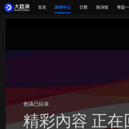
首頁
路演中心
日歷
路演號
專題一
會議已結束
精彩內容 正在