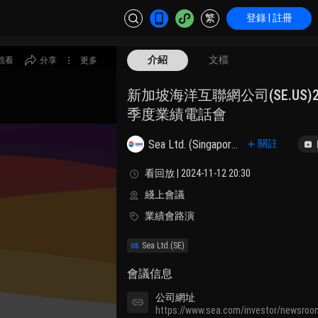
繁
登錄 | 註冊
介紹
文檔
觀看
分享
更多
新加坡海洋互聯網公司(SE.US)
季度業績電話會
Sea Ltd. (Singapore) Sponsored ADR Class A
關註
看回放 | 2024-11-12 20:30
綫上會議
業績會路演
Sea Ltd.
(SE)
會議信息
公司網址
https://www.sea.com/investor/newsroo