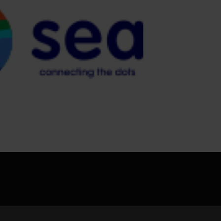
jpg、.png、.gif格式圖片，大小不超過5MB。
聯系電話
微信