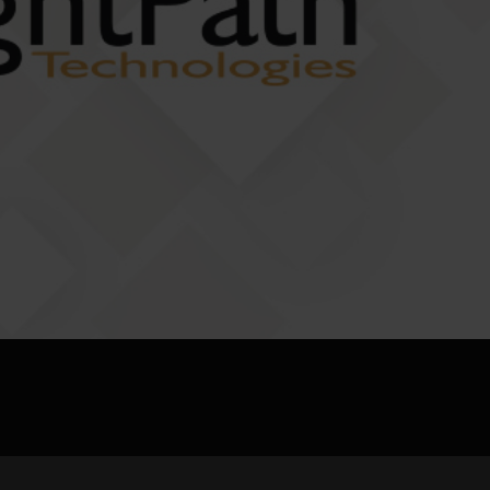
jpg、.png、.gif格式圖片，大小不超過5MB。
聯系電話
微信