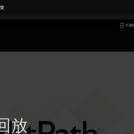
覽
手機
回放