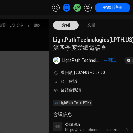
繁
登錄 | 註冊
介紹
文檔
觀看
分享
更多
LightPath Technologies(LPTH.
第四季度業績電話會
LightPath Technologies, Inc.
關註
看回放 | 2024-09-20 09:30
綫上會議
業績會路演
LightPath Technologies, Inc.
(LPTH)
會議信息
公司網址
https://event.choruscall.com/mediafr