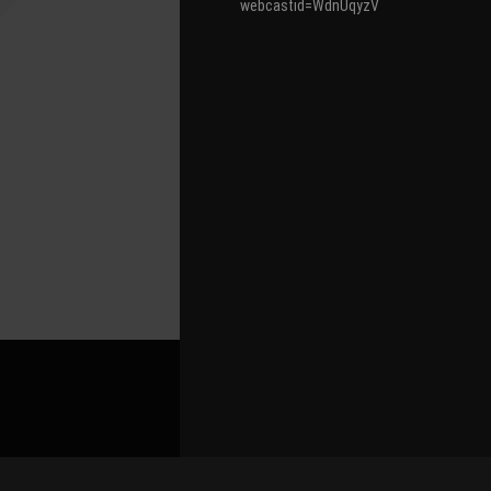
webcastid=WdnUqyzV
關聯路演號