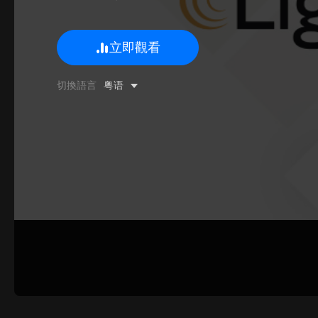
立即觀看
0/500 字
切換語言
粤语
圖片上傳
上傳
請上傳.
姓名
聯系郵箱
提交反饋
取消