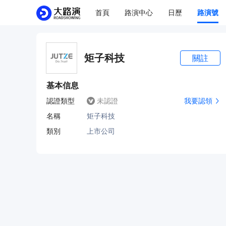
首頁
路演中心
日歷
路演號
矩子科技
關註
基本信息
認證類型
未認證
我要認領
名稱
矩子科技
類別
上市公司