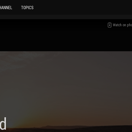
HANNEL
TOPICS
Watch on ph
d