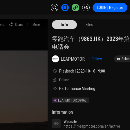
EN
LOGIN | Register
Info
Files
one
Share
More
零跑汽车（9863.HK）2023
电话会
LEAPMOTOR
Follow
Sched
Playback | 2023-10-16 19:00
Online
Performance Meeting
LEAPMOTOR
(09863)
Information
Website
https://ir.leapmotor.com/en/active