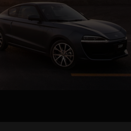
pload .jpg, .png, .gif format images, size <5M
Phone
WeChat