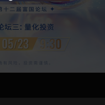
pload .jpg, .png, .gif format images, size <5M
Phone
WeChat