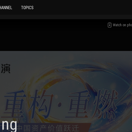
HANNEL
TOPICS
Watch on ph
ing