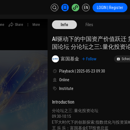
EN
LOGIN | Register
Info
Files
one
Share
More
AI驱动下的中国资产价值跃迁
国论坛 分论坛之三:.量化投资
富国基金
Follow
Sched
Playback | 2025-05-23 09:30
Online
Institute
Introduction
分论坛之三:.量化投资论坛
09:30-10:15
ETF大时代下的创新探索:指数优化与投资策
王 乐 乐：富国基金ETF投资总监