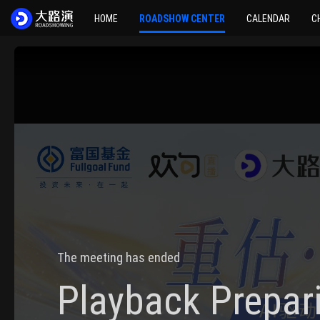
HOME
ROADSHOW CENTER
CALENDAR
C
The meeting has ended
Playback Prepar