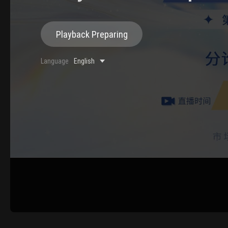
Playback Preparing
0/500 Words
Language
English
Image Upload
Upload
Please u
Name
Email
Submit
Cancel