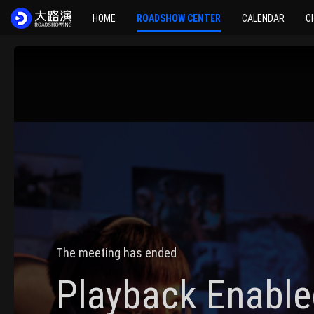
HOME
ROADSHOW CENTER
CALENDAR
C
The meeting has ended
Playback Enable