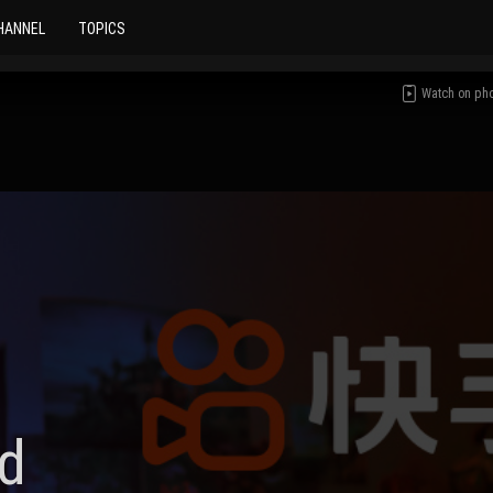
HANNEL
TOPICS
Watch on ph
d