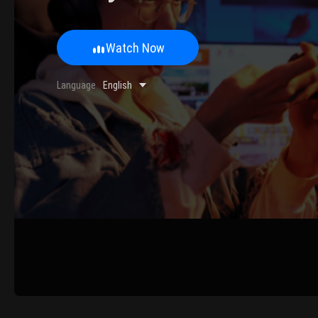
Watch Now
0/500 Words
Language
English
Image Upload
Upload
Please u
Name
Email
Submit
Cancel