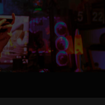
pload .jpg, .png, .gif format images, size <5M
Phone
WeChat