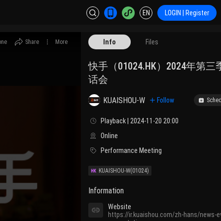
EN
LOGIN | Register
Info
Files
one
Share
More
快手（01024.HK）2024年第
话会
KUAISHOU-W
Follow
Sched
Playback | 2024-11-20 20:00
Online
Performance Meeting
KUAISHOU-W
(01024)
Information
Website
https://ir.kuaishou.com/zh-hans/news-e